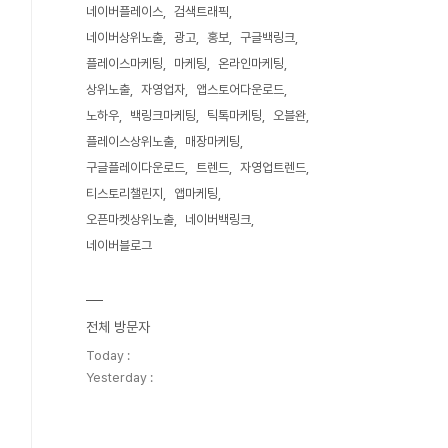
네이버플레이스
검색트래픽
네이버상위노출
광고
홍보
구글백링크
플레이스마케팅
마케팅
온라인마케팅
상위노출
자영업자
앱스토어다운로드
노하우
백링크마케팅
틱톡마케팅
오블완
플레이스상위노출
매장마케팅
구글플레이다운로드
트렌드
자영업트렌드
티스토리챌린지
앱마케팅
오픈마켓상위노출
네이버백링크
네이버블로그
전체 방문자
Today :
Yesterday :