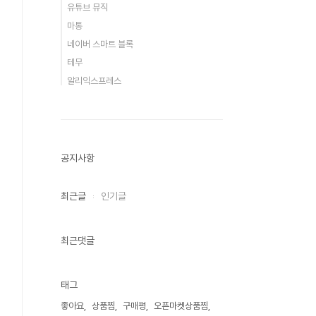
유튜브 뮤직
마통
네이버 스마트 블록
테무
알리익스프레스
공지사항
최근글
인기글
최근댓글
태그
좋아요
상품찜
구매평
오픈마켓상품찜