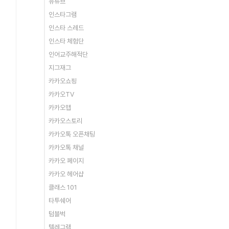
유튜브
인스타그램
인스타 스레드
인스타 체험단
인어교주해적단
지그재그
카카오쇼핑
카카오TV
카카오맵
카카오스토리
카카오톡 오픈채팅
카카오톡 채널
카카오 페이지
카카오 헤어샵
클래스 101
타투쉐어
텀블벅
텔레그램