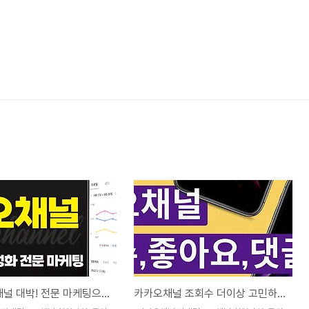
"카카오 채널 대박! 전문 마케팅으로 회원들의 댓글이 급상승하는 비결"
카카오채널 조회수 더이상 고민하지 마세요