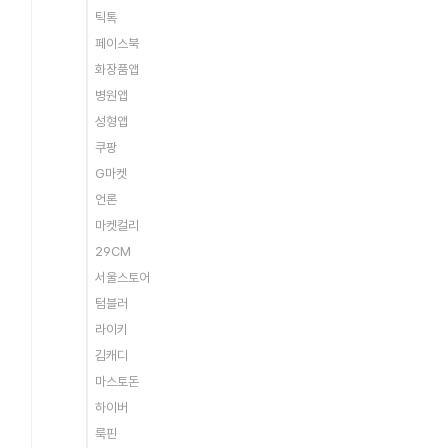
틱톡
페이스북
화장품앱
병원앱
성형앱
쿠팡
G마켓
언론
마켓컬리
29CM
서울스토어
텀블러
라이키
김캐디
마스토돈
하이버
룩핀