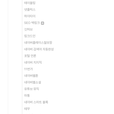
테이블링
넷플릭스
하이타이
SEO 백링크
깃허브
링크드인
네이버플레이스월보장
네이버 검색어 자동완성
포털 언론
네이버 치지직
11번가
네이버웹툰
네이버웹소설
유튜브 뮤직
마통
네이버 스마트 블록
테무