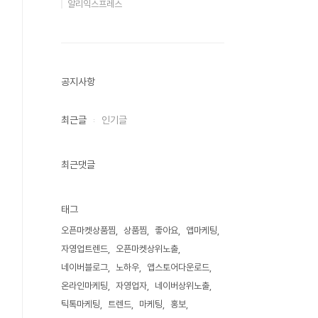
알리익스프레스
공지사항
최근글
인기글
최근댓글
태그
오픈마켓상품찜
상품찜
좋아요
앱마케팅
자영업트렌드
오픈마켓상위노출
네이버블로그
노하우
앱스토어다운로드
온라인마케팅
자영업자
네이버상위노출
틱톡마케팅
트렌드
마케팅
홍보