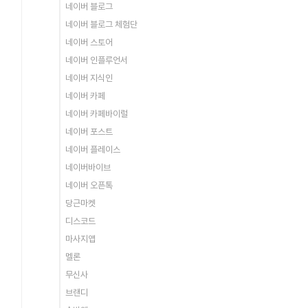
네이버 블로그
네이버 블로그 체험단
네이버 스토어
네이버 인플루언서
네이버 지식인
네이버 카페
네이버 카페바이럴
네이버 포스트
네이버 플레이스
네이버바이브
네이버 오픈톡
당근마켓
디스코드
마사지앱
멜론
무신사
브랜디