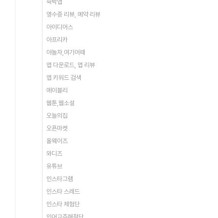
숙박앱
영수증 리뷰, 예약 리뷰
아이디어스
아프리카
야놀자,여기어때
앱 다운로드, 앱 리뷰
앱 키워드 검색
에이블리
웹툰,웹소설
오늘의집
오픈마켓
올웨이즈
와디즈
유튜브
인스타그램
인스타 스레드
인스타 체험단
인어교주해적단