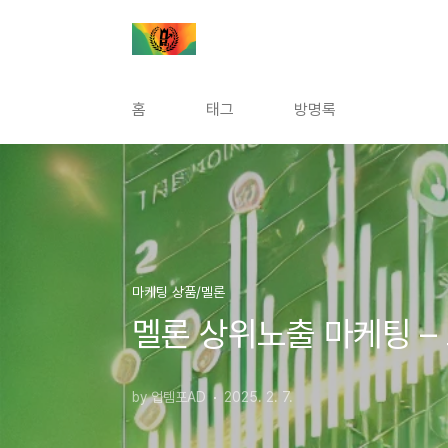
본문 바로가기
홈
태그
방명록
마케팅 상품/멜론
멜론 상위노출 마케팅 –
by 업템포AD
2025. 2. 7.