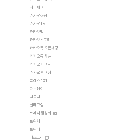
지그재그
카카오쇼핑
카카오TV
카카오맵
카카오스토리
카카오톡 오픈채팅
카카오톡 채널
카카오 페이지
카카오 헤어샵
클래스 101
타투쉐어
텀블벅
텔레그램
트래픽 활성화
트위치
트위터
티스토리